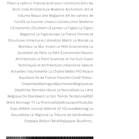
Press-e radio tv
France
L’acier pour construire Amc Aa
Archi Créé Architecture Moderne Archistorm Art et
Volume Beaux arts Magazine d'A les cahiers de
l'Unsfa Le Courrier Unesco Construction Moderne
L'Empreinte L'Étudiant L'Express Le Figaro Le Figaro
Magazine Le Figaroscope La France Formes et
Structures Intramuros Libération Match Le Monde Le
Moniteur Le Mur Vivant Le Petit Economiste Le
Quotidien de Paris Le Petit Économiste Passion
Architecture Le Point Sciences et Vie Sud-Ouest
Techniques et Architecture Urbanisme Valeurs
Actuelles Volumes
Arte La Chaîne Meteo FR3 Alsace
Aquitaine Île de France Franche-Conté Poitou-
Charentes
Allemagne
Baumeister
Belgique
Les
Dépêches Dernière Heure Le Nouvelliste La Libre
Belgique De Standaard Le Soir Trends Tendances
Rtbf
Mons Borinage TV La Province
Italie
Arca
Japon
Tsukuba'
Expo 85
Nhk Journal télévisé 20 h
Suisse
Batimag Le
Nouvelliste Le Régional La Tribune de Genève
Radio
Chablais Rhône FM
UK
Wallpaper BluePrint
...