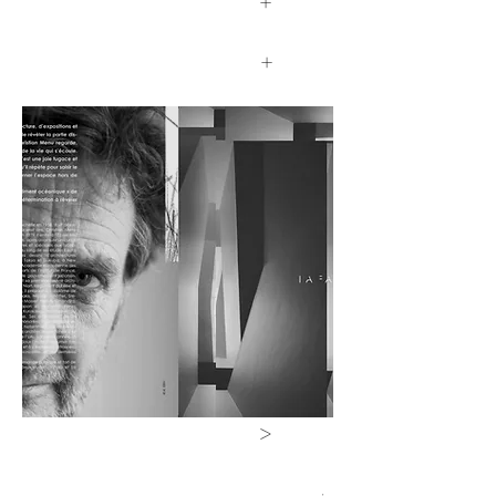
+
+
>