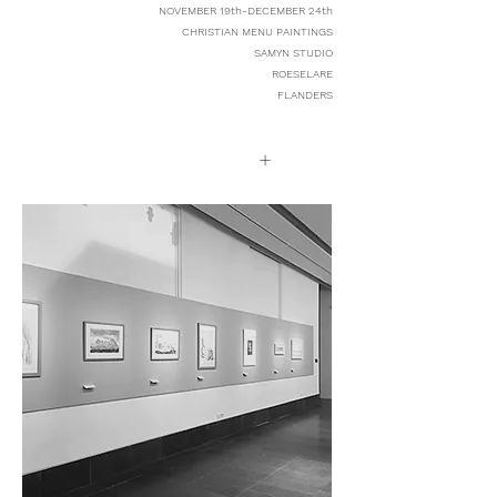
NOVEMBER 19th-DECEMBER 24th
CHRISTIAN MENU PAINTINGS
SAMYN STUDIO
ROESELARE
FLANDERS
+