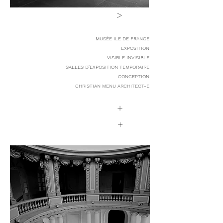
>
MUSÉE ILE DE FRANCE
EXPOSITION
VISIBLE INVISIBLE
SALLES D'EXPOSITION TEMPORAIRE
CONCEPTION
CHRISTIAN MENU ARCHITECT-E
+
+