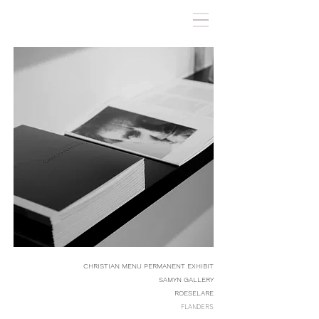
CHRISTIAN MENU
PERMANENT
EXHIBIT
SAMYN GALLERY
ROESELARE
FLANDERS