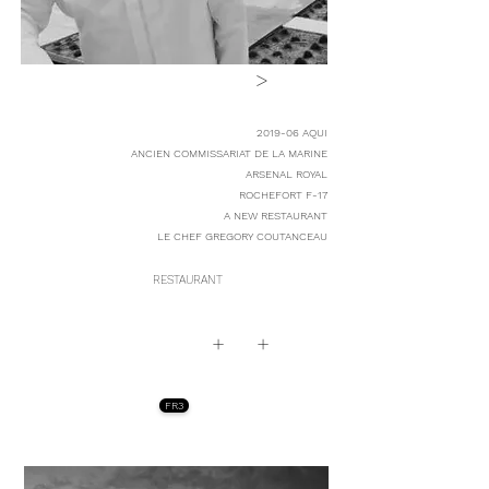
>
2019-06 AQUI
ANCIEN COMMISSARIAT DE LA MARINE
ARSENAL ROYAL
ROCHEFORT F-17
A NEW RESTAURANT
LE CHEF GREGORY COUTANCEAU
RESTAURANT
+
+
FR3