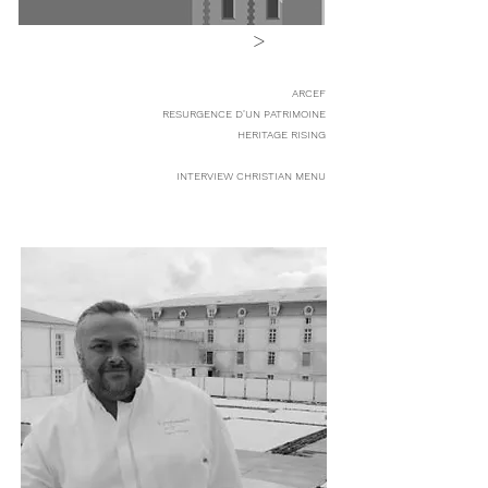
>
ARCEF
RESURGENCE D'UN PATRIMOINE
HERITAGE RISING
INTERVIEW
CHRISTIAN MENU