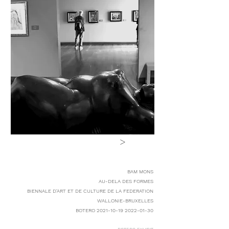
>
BAM MONS
AU-DELA DES FORMES
BIENNALE D'ART ET DE CULTURE DE LA FEDERATION
WALLONIE-BRUXELLES
BOTERO
2021-10-19 2022-01-30