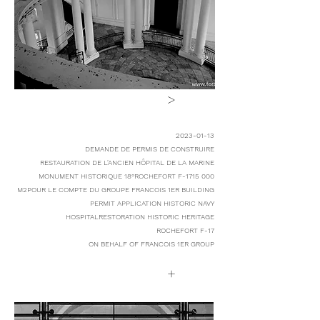
>
2023-01-13
DEMANDE DE PERMIS DE CONSTRUIRE
RESTAURATION DE L'ANCIEN HÔPITAL DE LA MARINE
MONUMENT HISTORIQUE 18°
ROCHEFORT F-17
15 000
M2
POUR LE COMPTE DU GROUPE FRANCOIS 1ER
BUILDING
PERMIT APPLICATION
HISTORIC NAVY
HOSPITAL
RESTORATION HISTORIC HERITAGE
ROCHEFORT F-17
ON BEHALF OF FRANCOIS 1ER GROUP
+