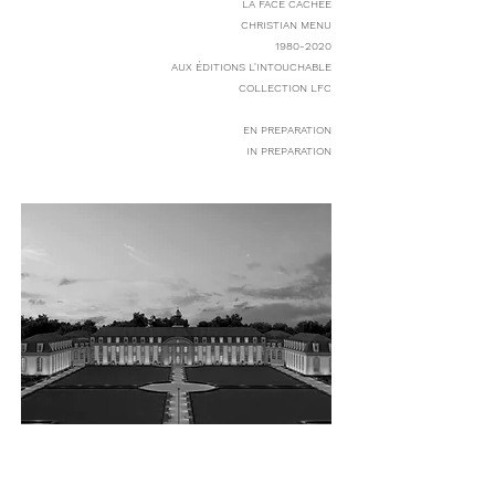
LA FACE CACHÉE
CHRISTIAN MENU
1980-2020
AUX ÉDITIONS L'INTOUCHABLE
COLLECTION LFC
EN PREPARATION
IN PREPARATION