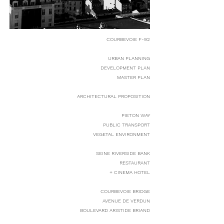
COURBEVOIE F-92
URBAN PLANNING
DEVELOPMENT PLAN
MASTER PLAN
ARCHITECTURAL PROPOSITION
PIETON WAY
PUBLIC TRANSPORT
VEGETAL ENVIRONMENT
SEINE RIVERSIDE BANK
RESTAURANT
+ CINEMA HOTEL
COURBEVOIE BRIDGE
AVENUE DE VERDUN
BOULEVARD ARISTIDE BRIAND