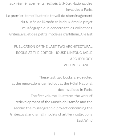
aux réaménagements réalisés à l’Hôtel National des
Invalides à Paris.
Le premier tome illustre le travail de réaménagement
du Musée de l'Armée et le deuxième le projet
muséographique concernant les collections
Gribeauval et des petits modèles d'artillerie, AIle Est
PUBLICATION OF THE LAST TWO ARCHITECTURAL
BOOKS AT THE EDITION HOUSE L'INTOUCHABLE
ARCHEOLOGY
VOLUMES I AND II
These last two books are devoted
at the renovations carried out at the Hôtel National
des Invalides in Paris.
The first volume illustrates the work of
redevelopment of the Musée de l'Armée and the
second the museographic project concerning the
Gribeauval and small models of artillery collections
East Wing
+
+